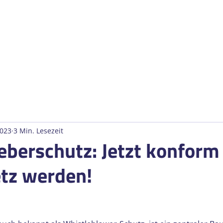
Automatisierung
Industrie- und Anlagense
nstleistungen
Karriere
Konta
2023
3 Min. Lesezeit
berschutz: Jetzt konform
tz werden!