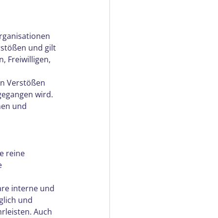
Organisationen 
stößen und gilt 
 Freiwilligen, 
on Verstößen 
gegangen wird. 
nen und 
e reine 
e 
are interne und 
glich und 
rleisten. Auch 