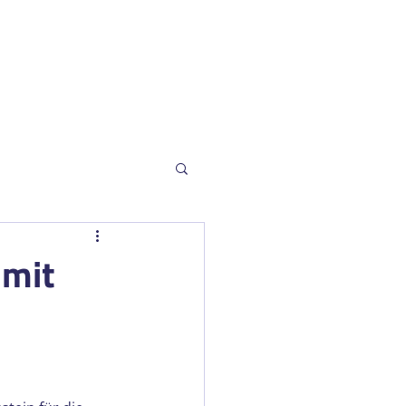
rvice
kt
 mit