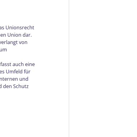
as Unionsrecht 
en Union dar. 
verlangt von 
 um 
fasst auch eine 
es Umfeld für 
internen und 
d den Schutz 