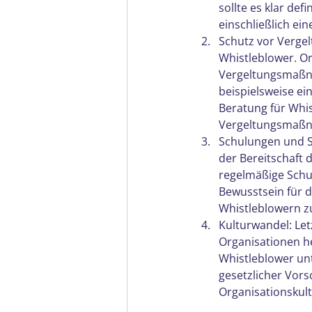
sollte es klar def
einschließlich e
Schutz vor Vergel
Whistleblower. O
Vergeltungsmaßna
beispielsweise ei
Beratung für Whi
Vergeltungsmaßn
Schulungen und Se
der Bereitschaft 
regelmäßige Schu
Bewusstsein für d
Whistleblowern z
Kulturwandel: Letz
Organisationen he
Whistleblower unte
gesetzlicher Vors
Organisationskult