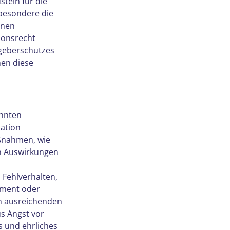
tein für die 
besondere die 
inen 
ionsrecht 
geberschutzes 
nen diese 
nnten 
ation 
ßnahmen, wie 
n Auswirkungen 
Fehlverhalten, 
ement oder 
n ausreichenden 
s Angst vor 
s und ehrliches 