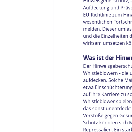
Hinweisgeberschutz, a
Aufdeckung und Präve
EU-Richtlinie zum Hinw
wesentlichen Fortschr
melden. Dieser umfass
und die Einzelheiten d
wirksam umsetzen kö
Was ist der Hinw
Der Hinweisgeberschut
Whistleblowern - die 
aufdecken. Solche M
etwa Einschüchterung
auf ihre Karriere zu s
Whistleblower spielen
das sonst unentdeckt
Verstöße gegen Gesun
Schutz könnten sich M
Repressalien. Ein sta