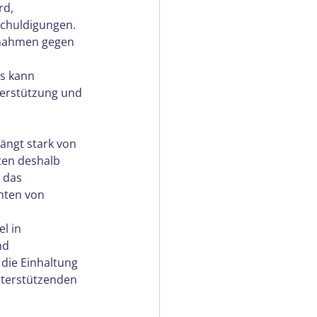
rd, 
schuldigungen.
ßnahmen gegen 
s kann 
terstützung und 
ängt stark von 
ten deshalb 
 das 
hten von 
l in 
nd 
 die Einhaltung 
nterstützenden 