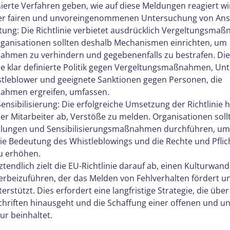
inierte Verfahren geben, wie auf diese Meldungen reagiert wi
iner fairen und unvoreingenommenen Untersuchung von An
tung: Die Richtlinie verbietet ausdrücklich Vergeltungsma
rganisationen sollten deshalb Mechanismen einrichten, um 
hmen zu verhindern und gegebenenfalls zu bestrafen. Die
ne klar definierte Politik gegen Vergeltungsmaßnahmen, Un
stleblower und geeignete Sanktionen gegen Personen, die 
ahmen ergreifen, umfassen.
nsibilisierung: Die erfolgreiche Umsetzung der Richtlinie h
der Mitarbeiter ab, Verstöße zu melden. Organisationen soll
lungen und Sensibilisierungsmaßnahmen durchführen, um
ie Bedeutung des Whistleblowings und die Rechte und Pflic
u erhöhen.
tendlich zielt die EU-Richtlinie darauf ab, einen Kulturwande
rbeizuführen, der das Melden von Fehlverhalten fördert u
rstützt. Dies erfordert eine langfristige Strategie, die über
chriften hinausgeht und die Schaffung einer offenen und u
ur beinhaltet.