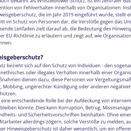
uch bekannt als Whistleblower-Schutz, ist ein zentraler Baus
ntion von Fehlverhalten innerhalb von Organisationen. Ins
eisgeberschutz, die im Jahr 2019 eingeführt wurde, stellt e
itt im Schutz von Personen dar, die Verstöße gegen das Un
ende Leitfaden zielt darauf ab, die Bedeutung des Hinweis
er EU-Richtlinie zu erläutern und zeigt auf, wie Organisatio
nnen.
eisgeberschutz?
z bezieht sich auf den Schutz von Individuen - den sogena
unethisches oder illegales Verhalten innerhalb einer Organis
aßnahmen dienen dazu, diese Personen vor Vergeltungsma
, Mobbing, ungerechter Kündigung oder anderen negative
chützen.
 eine entscheidende Rolle bei der Aufdeckung von internem 
 bleiben könnte. Dies kann Korruption, Betrug, Missmanag
dheits- und Sicherheitsvorschriften beinhalten. Ohne eine
itarbeiter allerdings zögern, solche Verstöße zu melden, au
rker Hinweisgeberschutz ist daher wesentlich, um ein offene